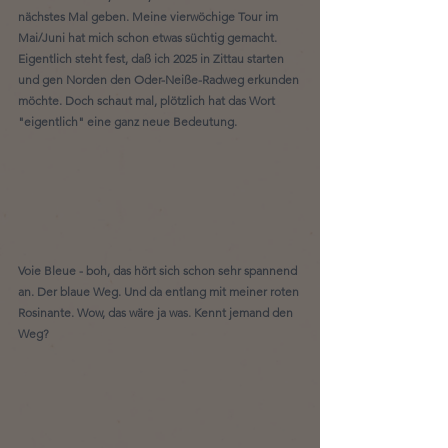
nächstes Mal geben. Meine vierwöchige Tour im 
Mai/Juni hat mich schon etwas süchtig gemacht. 
Eigentlich steht fest, daß ich 2025 in Zittau starten 
und gen Norden den Oder-Neiße-Radweg erkunden 
möchte. Doch schaut mal, plötzlich hat das Wort 
"eigentlich" eine ganz neue Bedeutung.
Voie Bleue - boh, das hört sich schon sehr spannend 
an. Der blaue Weg. Und da entlang mit meiner roten 
Rosinante. Wow, das wäre ja was. Kennt jemand den 
Weg?