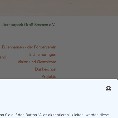
Literat
urpark Groß Breesen e.V.
Eulenhausen - der Förderverein
Sich einbringen
land
Vision und Geschichte
Dankeschön
Projekte
Dokumente
Kontakt
Kalender
Spendenkonto:
DE41 1305 0000 0201 1215 49