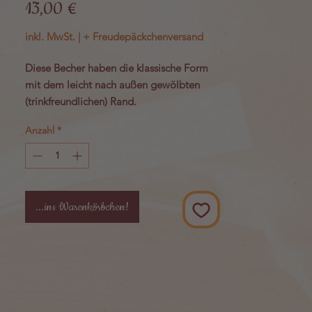
Preis
13,00 €
inkl. MwSt.
|
+ Freudepäckchenversand
Diese Becher haben die klassische Form
mit dem leicht nach außen gewölbten
(trinkfreundlichen) Rand.
Sie sind spülmaschinen- und
Anzahl
*
mikrowellenfest.
Höhe: 10,3 cm • Durchmesser: 8
cm • Inhalt: 300 ml
Material: Bone China Porzellan
...ins Warenkörbchen!