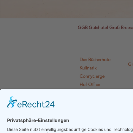
GGB Gutshotel Groß Bree
Das Bücherhotel
Gr
Kulinarik
Connycierge
Hof-Office
Lädchen Lädi L.
Literaturien
Euphelia
Gutshof-Plausch
Gutscheine