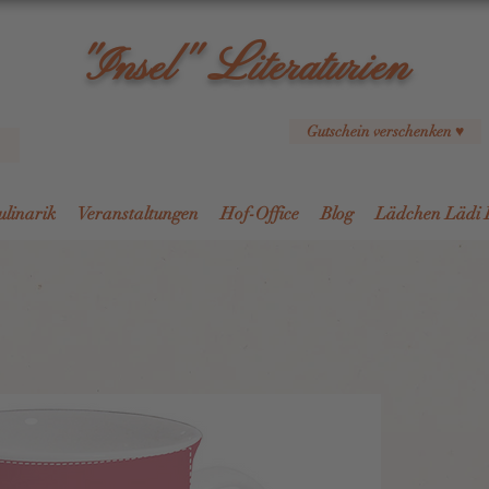
L
"Insel"
iteraturien
Gutschein verschenken ♥
ulinarik
Veranstaltungen
Hof-Office
Blog
Lädchen Lädi 