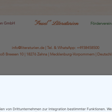
"Insel" Literaturien
sen GmbH
Förderverein 
info@literaturien.de
|
Tel.
&
WhatsApp
:
+4938458500
oß Breesen 10 |
18276 Zehna |
Mecklenburg-Vorpommern |
Deutsch
WhatsApp-Kanal
Kontaktformular & Anfahrt