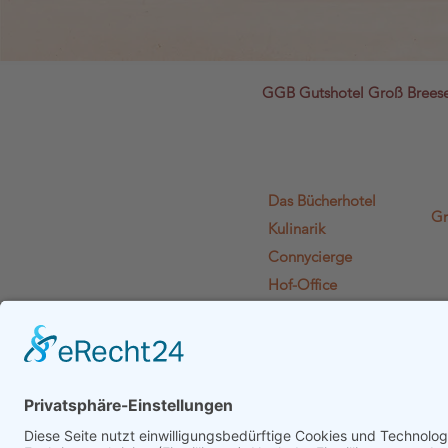
GGB Gutshotel Groß Bree
Das Bücherhotel
Gr
Kulinarik
Connycierge
Hof-Office
Lädchen Lädi L.
Literaturien
Euphelia
Gutshof-Plausch
Gutscheine