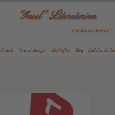
L
"Insel"
iteraturien
Gutschein verschenken ♥
ulinarik
Veranstaltungen
Hof-Office
Blog
Lädchen Lädi 