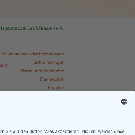
Literat
urpark Groß Breesen e.V.
Eulenhausen - der Förderverein
Sich einbringen
land
Vision und Geschichte
Dankeschön
Projekte
Dokumente
Kontakt
Kalender
Spendenkonto:
DE41 1305 0000 0201 1215 49