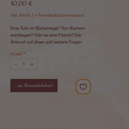
Preis
10,00 €
inkl. MwSt.
|
+ Freudepäckchenversand
Eine Tote im Bücherregal! Von Büchern
erschlagen? Gibt es eine Pistole? Die
Antwort auf diese und weitere Fragen
könn(t)en Sie finden, wenn Sie sich diese
Anzahl
*
Buchstütze ins Regal stellen.
Einzelbuchstütze aus pulverbeschichtetem
Metall, gestanzt. Länge: 26 cm. Höhe:
15,3 cm. Tiefe: 10,7 cm.
...ins Warenkörbchen!