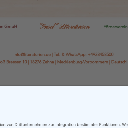
"Insel" Literaturien
sen GmbH
Förderverein 
info@literaturien.de
|
Tel.
&
WhatsApp
:
+4938458500
oß Breesen 10 |
18276 Zehna |
Mecklenburg-Vorpommern |
Deutsch
WhatsApp-Kanal
Kontaktformular & Anfahrt