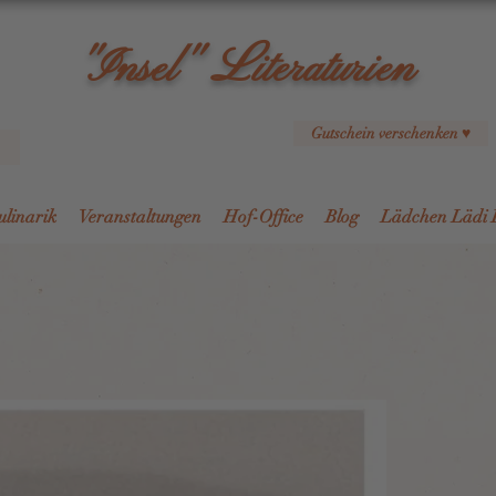
L
"Insel"
iteraturien
Gutschein verschenken ♥
ulinarik
Veranstaltungen
Hof-Office
Blog
Lädchen Lädi 