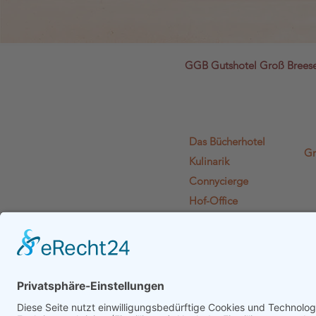
GGB Gutshotel Groß Bree
Das Bücherhotel
Gr
Kulinarik
Connycierge
Hof-Office
Lädchen Lädi L.
Literaturien
Euphelia
Gutshof-Plausch
Gutscheine