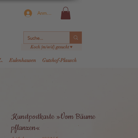
Anmelden
Koch (m/w/d) gesucht ♥
L.
Eulenhausen
Gutshof-Plausch
Kunstpostkarte »Vom Bäume
pflanzen«