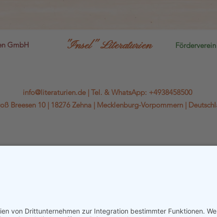
"Insel" Literaturien
sen GmbH
Förderverein 
info@literaturien.de
|
Tel.
&
WhatsApp
:
+4938458500
oß Breesen 10 |
18276 Zehna |
Mecklenburg-Vorpommern |
Deutsch
WhatsApp-Kanal
Kontaktformular & Anfahrt