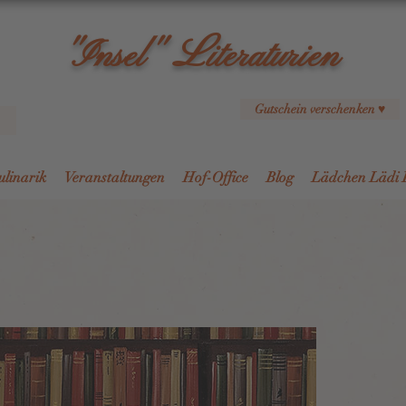
L
"Insel"
iteraturien
Gutschein verschenken ♥
ulinarik
Veranstaltungen
Hof-Office
Blog
Lädchen Lädi 