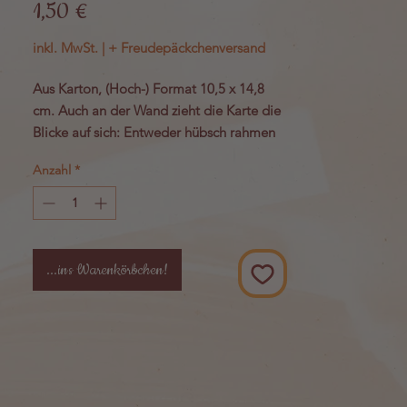
Preis
1,50 €
inkl. MwSt.
|
+ Freudepäckchenversand
Aus Karton, (Hoch-) Format 10,5 x 14,8
cm. Auch an der Wand zieht die Karte die
Blicke auf sich: Entweder hübsch rahmen
oder einfach mit Clip oder Klebeband
Anzahl
*
befestigen.
Motiv: "Bitte nicht stören" von Rebecca
Campbell
...ins Warenkörbchen!
Eine handgeschriebene Postkarte ist auch
heute noch ein Klassiker für viele Anlässe.
Egal ob man sie als Urlaubskarte, als
Geschenkkarte, für kurze Botschaften im
Alltag, für Liebesbeweise oder für Trost