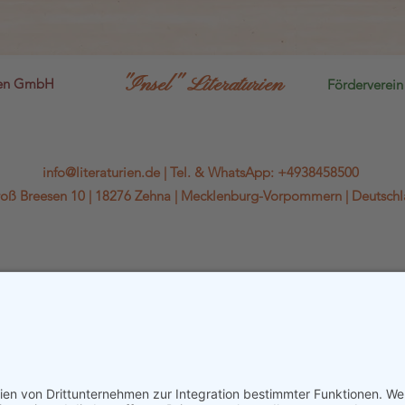
"Insel" Literaturien
sen GmbH
Förderverein 
info@literaturien.de
|
Tel.
&
WhatsApp
:
+4938458500
oß Breesen 10 |
18276 Zehna |
Mecklenburg-Vorpommern |
Deutsch
WhatsApp-Kanal
Kontaktformular & Anfahrt