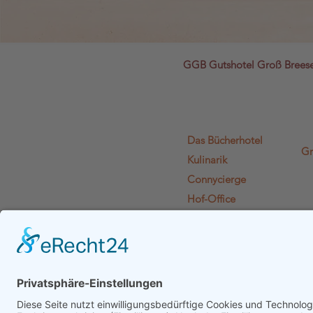
GGB Gutshotel Groß Bree
Das Bücherhotel
Gr
Kulinarik
Connycierge
Hof-Office
Lädchen Lädi L.
Literaturien
Euphelia
Gutshof-Plausch
Gutscheine