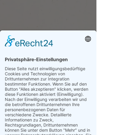
»Zitat«
Stell Dir vor, Du trittst hinaus in den Gutspark und ein
Grüppchen schnatternder Menschen sitzt mit