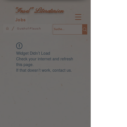
L
"Insel"
iteraturien
Jobs
/
Gutshof-Plausch
Widget Didn’t Load
Check your internet and refresh
this page.
If that doesn’t work, contact us.