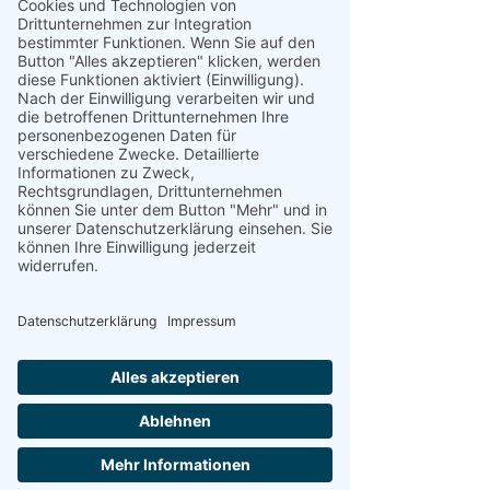
Artikelnummer: 210305
Brettchen »Auf der Mauer«
Preis
7,00 €
inkl. MwSt.
|
+ Freudepäckchenversand
Anzahl
*