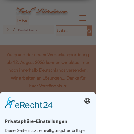
L
"Insel"
iteraturien
Jobs
/
Produktseite
Aufgrund der neuen Verpackungsordnung
ab 12. August 2026 können wir aktuell nur
noch innerhalb Deutschlands versenden.
Wir arbeiten an Lösungen... Danke für
Euer Verständnis. ♥