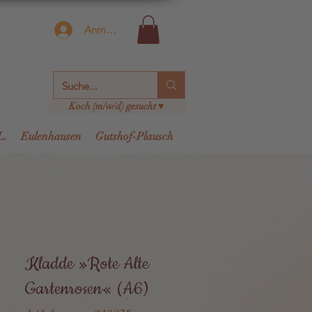
Anmelden
Koch (m/w/d) gesucht ♥
L.
Eulenhausen
Gutshof-Plausch
Kladde »Rote Alte
Gartenrosen« (A6)