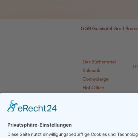
GGB Gutshotel Groß Bree
Das Bücherhotel
Gr
Kulinarik
Connycierge
Hof-Office
Lädchen Lädi L.
Literaturien
Euphelia
Gutshof-Plausch
Gutscheine