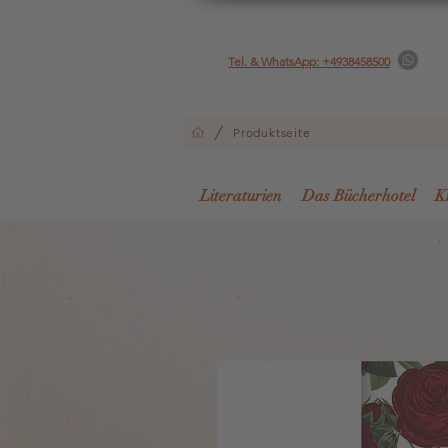
Tel. & WhatsApp: +4938458500
/
Produktseite
Literaturien
Das Bücherhotel
K