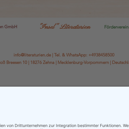
"Insel" Literaturien
sen GmbH
Förderverein 
info@literaturien.de
|
Tel.
&
WhatsApp
:
+4938458500
oß Breesen 10 |
18276 Zehna |
Mecklenburg-Vorpommern |
Deutsch
WhatsApp-Kanal
Kontaktformular & Anfahrt