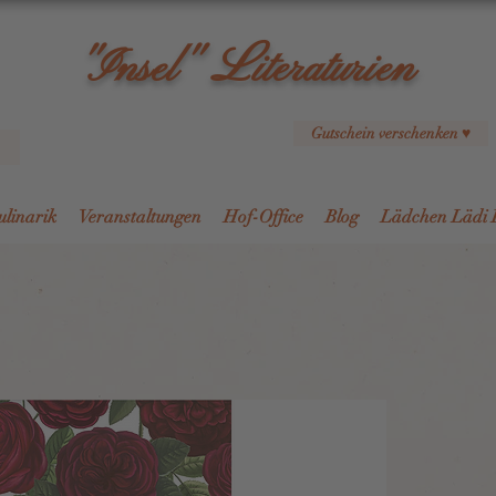
L
"Insel"
iteraturien
Gutschein verschenken ♥
ulinarik
Veranstaltungen
Hof-Office
Blog
Lädchen Lädi 