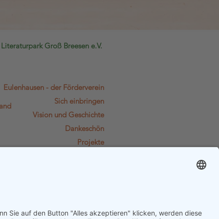
Literat
urpark Groß Breesen e.V.
Eulenhausen - der Förderverein
Sich einbringen
land
Vision und Geschichte
Dankeschön
Projekte
Dokumente
Kontakt
Kalender
Spendenkonto:
DE41 1305 0000 0201 1215 49