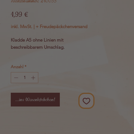
Artikelnummer: 210035
Preis
1,99 €
inkl. MwSt.
|
+ Freudepäckchenversand
Kladde A5 ohne Linien mit
beschreibbarem Umschlag.
Maße: 10,5 cm x 14,8 cm
Anzahl
*
Die Kladde hat 80 Seiten.
Hergestellt in Deutschland
...ins Warenkörbchen!