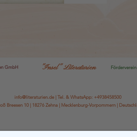
"Insel" Literaturien
sen GmbH
Förderverein 
info@literaturien.de
|
Tel.
&
WhatsApp
:
+4938458500
oß Breesen 10 |
18276 Zehna |
Mecklenburg-Vorpommern |
Deutsch