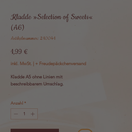
Kladde »Selection of Sweets«
(A6)
Artikelnummer: 210041
Preis
1,99 €
inkl. MwSt.
|
+ Freudepäckchenversand
Kladde A5 ohne Linien mit
beschreibbarem Umschlag.
Maße: 10,5 cm x 14,8 cm
Anzahl
*
Die Kladde hat 80 Seiten.
Hergestellt in Deutschland