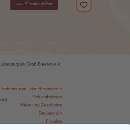
...ins Warenkörbchen!
Literat
urpark Groß Breesen e.V.
Eulenhausen - der Förderverein
Sich einbringen
land
Vision und Geschichte
Dankeschön
Projekte
Dokumente