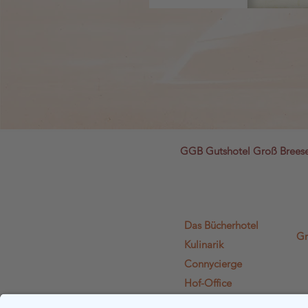
GGB Gutshotel Groß Bree
Das Bücherhotel
Gr
Kulinarik
Connycierge
Hof-Office
Lädchen Lädi L.