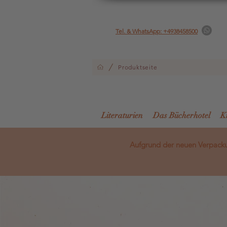
Tel. & WhatsApp: +4938458500
/
Produktseite
Literaturien
Das Bücherhotel
K
Aufgrund der neuen Verpacku