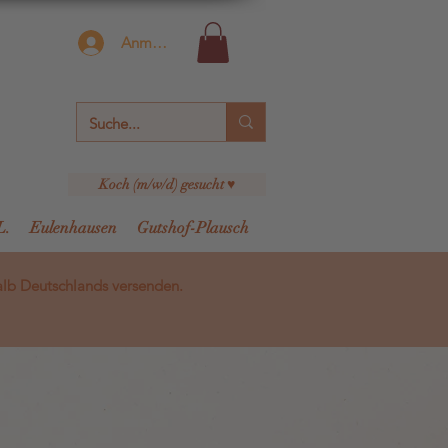
Anmelden
Koch (m/w/d) gesucht ♥
L.
Eulenhausen
Gutshof-Plausch
alb Deutschlands versenden.