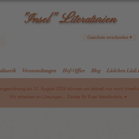
L
"Insel"
iteraturien
Gutschein verschenken ♥
ulinarik
Veranstaltungen
Hof-Office
Blog
Lädchen Lädi 
ngsordnung ab 12. August 2026 können wir aktuell nur noch innerh
Wir arbeiten an Lösungen... Danke für Euer Verständnis. ♥