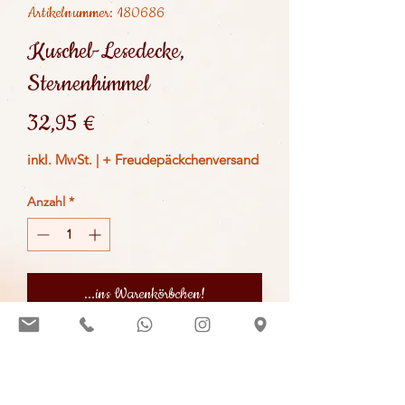
Artikelnummer: 180686
Kuschel-Lesedecke,
Sternenhimmel
Preis
32,95 €
inkl. MwSt.
|
+ Freudepäckchenversand
Anzahl
*
...ins Warenkörbchen!
Für wahren Lese-Luxus sorgt diese
traumhafte Decke aus Mikroflausch -
federleicht und kuschelwarm. Sie ist