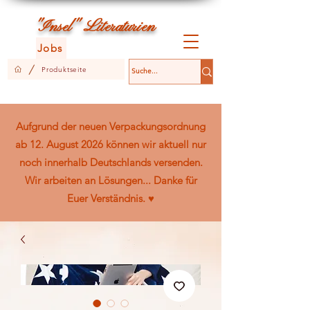
L
"Insel"
iteraturien
Jobs
/
Produktseite
Aufgrund der neuen Verpackungsordnung
ab 12. August 2026 können wir aktuell nur
noch innerhalb Deutschlands versenden.
Wir arbeiten an Lösungen... Danke für
Euer Verständnis. ♥