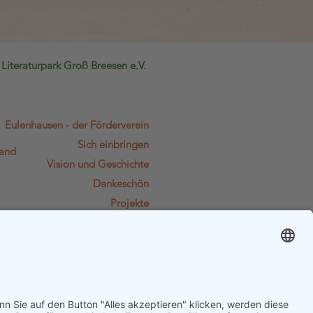
Literat
urpark Groß Breesen e.V.
Eulenhausen - der Förderverein
Sich einbringen
land
Vision und Geschichte
Dankeschön
Projekte
Dokumente
Kontakt
Kalender
Spendenkonto:
DE41 1305 0000 0201 1215 49