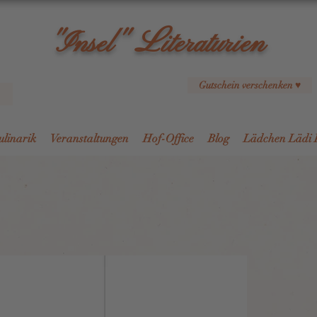
L
"Insel"
iteraturien
Gutschein verschenken ♥
ulinarik
Veranstaltungen
Hof-Office
Blog
Lädchen Lädi 