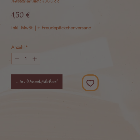
Artikelnummer: 190022
Preis
1,50 €
inkl. MwSt.
|
+ Freudepäckchenversand
Anzahl
*
...ins Warenkörbchen!