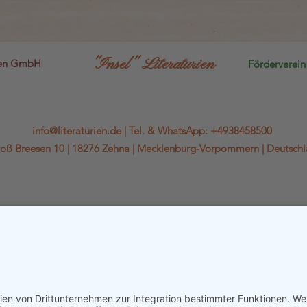
"Insel" Literaturien
sen GmbH
Förderverein 
info@literaturien.de
|
Tel.
&
WhatsApp
:
+4938458500
oß Breesen 10 |
18276 Zehna |
Mecklenburg-Vorpommern |
Deutsch
WhatsApp-Kanal
Kontaktformular & Anfahrt