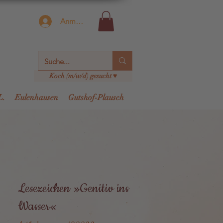
Anmelden
Koch (m/w/d) gesucht ♥
L.
Eulenhausen
Gutshof-Plausch
Lesezeichen »Genitiv ins
Wasser«