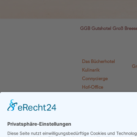
GGB Gutshotel Groß Bree
Das Bücherhotel
Gr
Kulinarik
Connycierge
Hof-Office
Lädchen Lädi L.
Literaturien
Euphelia
Gutshof-Plausch
Gutscheine