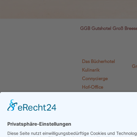
GGB Gutshotel Groß Bree
Das Bücherhotel
Gr
Kulinarik
Connycierge
Hof-Office
Lädchen Lädi L.
Literaturien
Euphelia
Gutshof-Plausch
Gutscheine