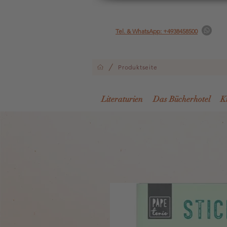
Tel. & WhatsApp: +4938458500
/
Produktseite
Literaturien
Das Bücherhotel
K