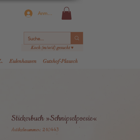
Anmelden
Koch (m/w/d) gesucht ♥
L.
Eulenhausen
Gutshof-Plausch
Stickerbuch »Schnipselpoesie«
Artikelnummer: 210443