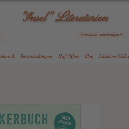
L
"Insel"
iteraturien
Gutschein verschenken ♥
ulinarik
Veranstaltungen
Hof-Office
Blog
Lädchen Lädi 