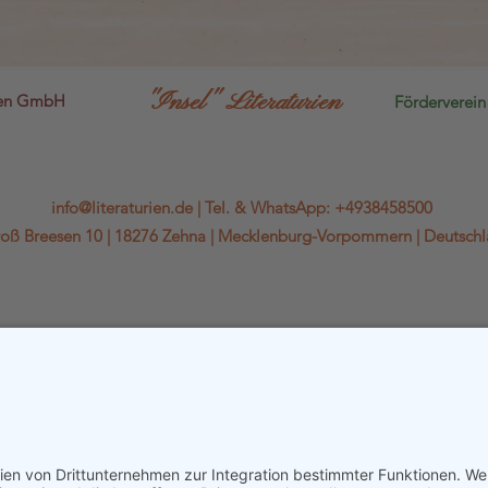
"Insel" Literaturien
sen GmbH
Förderverein 
info@literaturien.de
|
Tel.
&
WhatsApp
:
+4938458500
oß Breesen 10 |
18276 Zehna |
Mecklenburg-Vorpommern |
Deutsch
WhatsApp-Kanal
Kontaktformular & Anfahrt