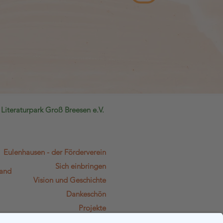
Literat
urpark Groß Breesen e.V.
Eulenhausen - der Förderverein
Sich einbringen
land
Vision und Geschichte
Dankeschön
Projekte
Dokumente