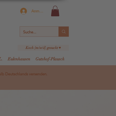
Anmelden
Koch (m/w/d) gesucht ♥
L.
Eulenhausen
Gutshof-Plausch
alb Deutschlands versenden.