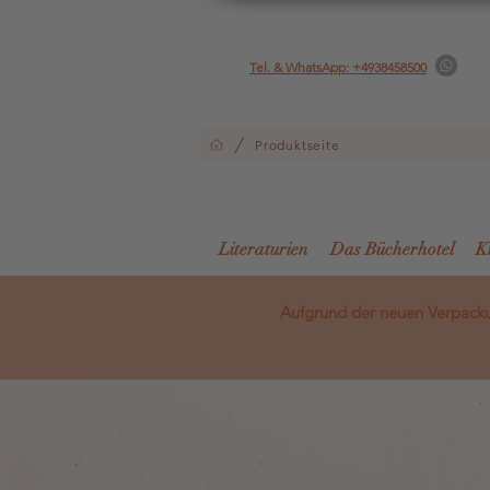
Tel. & WhatsApp: +4938458500
/
Produktseite
Literaturien
Das Bücherhotel
K
Aufgrund der neuen Verpacku