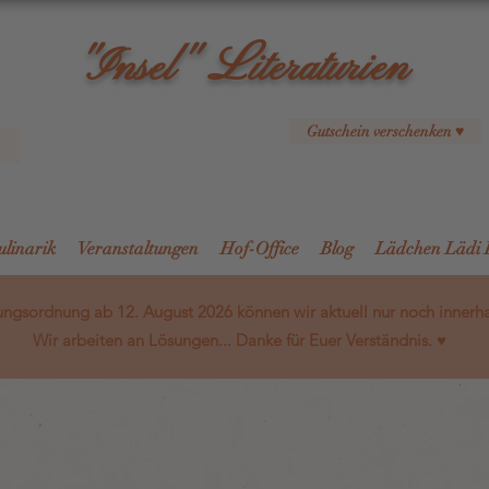
L
"Insel"
iteraturien
Gutschein verschenken ♥
ulinarik
Veranstaltungen
Hof-Office
Blog
Lädchen Lädi 
ngsordnung ab 12. August 2026 können wir aktuell nur noch innerh
Wir arbeiten an Lösungen... Danke für Euer Verständnis. ♥