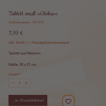
Tablett small »Globus«
Artikelnummer: 180196
Preis
7,99 €
inkl. MwSt.
|
+ Freudepäckchenversand
Tablett aus Melamin.
Maße: 30 x 21 cm.
Anzahl
*
...ins Warenkörbchen!