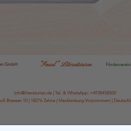
"Insel" Literaturien
sen GmbH
Förderverein 
info@literaturien.de
|
Tel.
&
WhatsApp
:
+4938458500
oß Breesen 10 |
18276 Zehna |
Mecklenburg-Vorpommern |
Deutsch