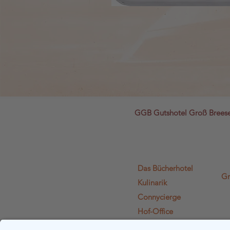
GGB Gutshotel Groß Bree
Das Bücherhotel
Gr
Kulinarik
Connycierge
Hof-Office
Lädchen Lädi L.