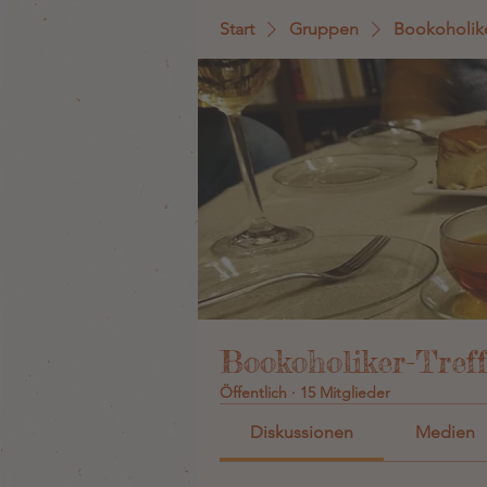
Start
Gruppen
Bookoholike
Bookoholiker-Tref
Öffentlich
·
15 Mitglieder
Diskussionen
Medien