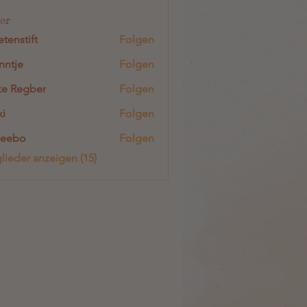
er
etenstift
Folgen
tift
nntje
Folgen
e
e Regber
Folgen
i
Folgen
heebo
Folgen
glieder anzeigen (15)