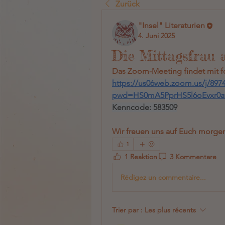
Zurück
"Insel" Literaturien
4. Juni 2025
Die Mittagsfrau 
Das Zoom-Meeting findet mit f
https://us06web.zoom.us/j/897
pwd=HS0mA5PprHS5l6oEvxr0a
Kenncode: 583509
Wir freuen uns auf Euch morgen
1
1 Reaktion
3 Kommentare
Rédigez un commentaire...
Trier par :
Les plus récents