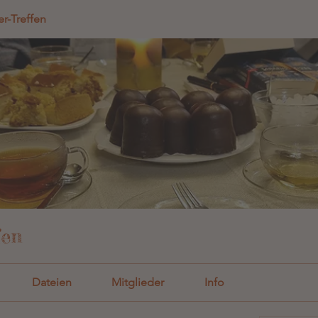
r-Treffen
fen
Dateien
Mitglieder
Info