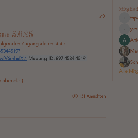
Mitglied
tap
tapetens
yvo
am 5.6.25
yvonntj
Ank
olgenden Zugangsdaten statt:
45344519?
Max
wfV6mhsIX.1
 Meeting-ID: 897 4534 4519 
Sc
Alle Mit
 abend. :-)
131 Ansichten