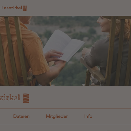
s Lesezirkel ▓
zirkel ▓
Dateien
Mitglieder
Info