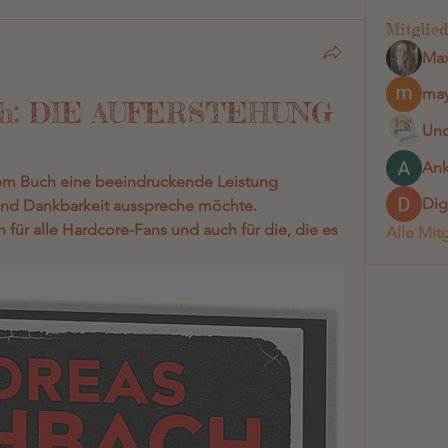
Mitglied
Max
may
ach: DIE AUFERSTEHUNG
Und
Ank
em Buch eine beeindruckende Leistung 
Dig
b und Dankbarkeit ausspreche möchte.
für alle Hardcore-Fans und auch für die, die es 
Alle Mit