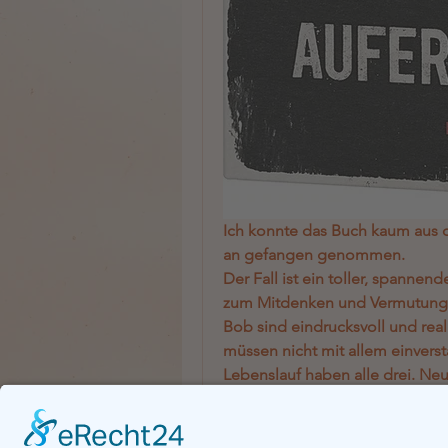
Ich konnte das Buch kaum aus de
an gefangen genommen.
Der Fall ist ein toller, spannend
zum Mitdenken und Vermutungen 
Bob sind eindrucksvoll und real
müssen nicht mit allem einvers
Lebenslauf haben alle drei. Neu
stimmungsvoll beschrieben.
In der Geschichte steckt alles,
Rätsel, ein bisschen Humor, int