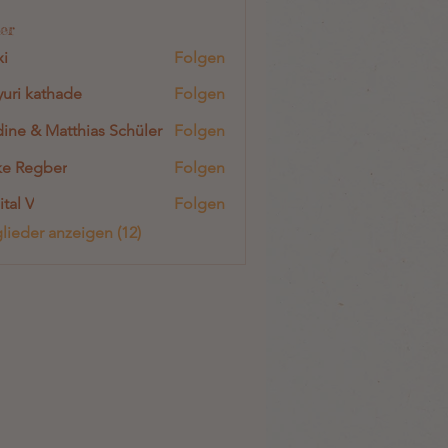
er
i
Folgen
uri kathade
Folgen
ine & Matthias Schüler
Folgen
e Regber
Folgen
ital V
Folgen
glieder anzeigen (12)