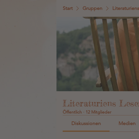
Start
Gruppen
Literaturien
Literaturiens Lese
Öffentlich
·
12 Mitglieder
Diskussionen
Medien