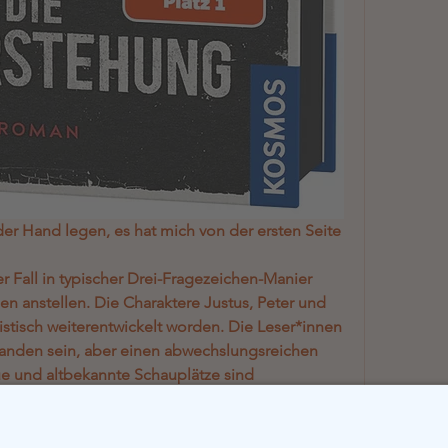
r Hand legen, es hat mich von der ersten Seite 
er Fall in typischer Drei-Fragezeichen-Manier 
anstellen. Die Charaktere Justus, Peter und 
istisch weiterentwickelt worden. Die Leser*innen 
tanden sein, aber einen abwechslungsreichen 
e und altbekannte Schauplätze sind 
 was ein ???-Abenteuer ausmacht: merkwürdige 
eressante Nebenfiguren, verblüffende 