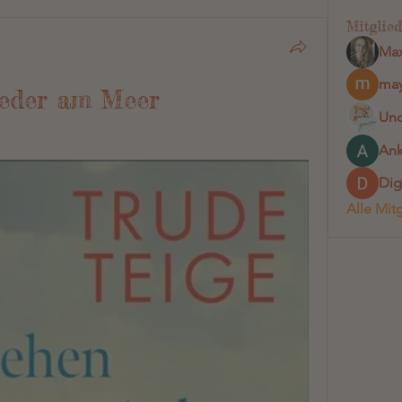
Mitglied
Max
may
ieder am Meer
Und
Ank
Dig
Alle Mit