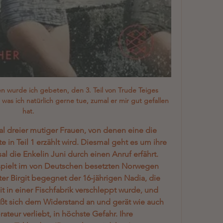
en wurde ich gebeten, den 3. Teil von Trude Teiges 
was ich natürlich gerne tue, zumal er mir gut gefallen 
hat. 
l dreier mutiger Frauen, von denen eine die 
 in Teil 1 erzählt wird. Diesmal geht es um ihre 
l die Enkelin Juni durch einen Anruf erfährt. 
spielt im von Deutschen besetzten Norwegen 
r Birgit begegnet der 16-jährigen Nadia, die 
t in einer Fischfabrik verschleppt wurde, und 
ießt sich dem Widerstand an und gerät wie auch 
ateur verliebt, in höchste Gefahr. Ihre 