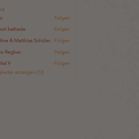
er
i
Folgen
uri kathade
Folgen
ine & Matthias Schüler
Folgen
e Regber
Folgen
ital V
Folgen
glieder anzeigen (12)