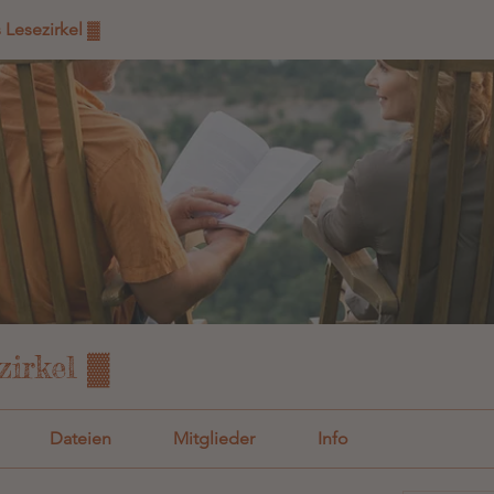
s Lesezirkel ▓
zirkel ▓
Dateien
Mitglieder
Info