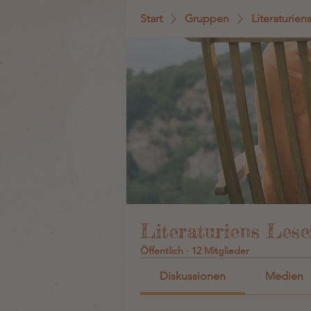
Start
Gruppen
Literaturien
Literaturiens Lese
Öffentlich
·
12 Mitglieder
Diskussionen
Medien