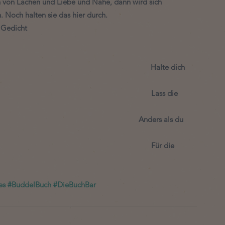
n von Lachen und Liebe und Nähe, dann wird sich 
. Noch halten sie das hier durch. 
Gedicht  
                                                                       Halte dich 
                                                                      Lass die 
                                                                  Anders als du 
                                                                    Für die 
es
#BuddelBuch
#DieBuchBar