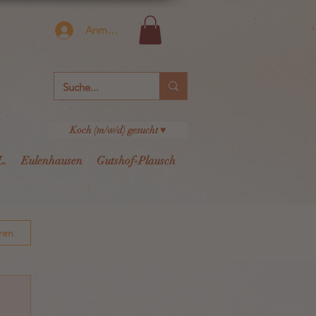
Anmelden
Koch (m/w/d) gesucht ♥
L.
Eulenhausen
Gutshof-Plausch
ren