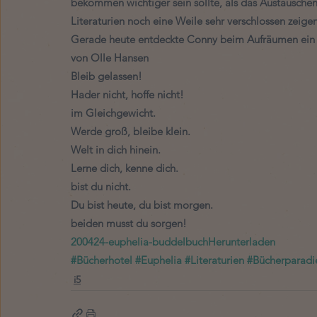
bekommen wichtiger sein sollte, als das Austausche
Literaturien noch eine Weile sehr verschlossen zeigen
Gerade heute entdeckte Conny beim Aufräumen ein 
von Olle Hansen 
Bleib gelassen! 
Hader nicht, hoffe nicht!                                                   
im Gleichgewicht. 
Werde groß, bleibe klein.                                                  
Welt in dich hinein. 
Lerne dich, kenne dich.                                                    
bist du nicht. 
Du bist heute, du bist morgen.                                            
beiden musst du sorgen!   
200424-euphelia-buddelbuch
Herunterladen
#Bücherhotel
#Euphelia
#Literaturien
#Bücherparadi
i5