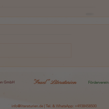
"Insel" Literaturien
sen GmbH
Förderverein 
info@literaturien.de
|
Tel.
&
WhatsApp
:
+4938458500