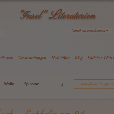
L
"Insel"
iteraturien
Gutschein verschenken ♥
ulinarik
Veranstaltungen
Hof-Office
Blog
Lädchen Lädi 
Wolle
Spinnrad
Anmelden/ Registrie
i2
i3
i4
i5
buch – Euphelia am 24.