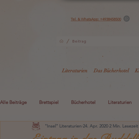
Tel. & WhatsApp: +4938458500
/
Beitrag
Literaturien
Das Bücherhotel
K
Alle Beiträge
Brettspiel
Bücherhotel
Literaturien
"Insel" Literaturien
24. Apr. 2020
2 Min. Lesezeit
Kreativität
Gutshotel
Lädchen Lädi L.
i1
Eintrag in das Buddel