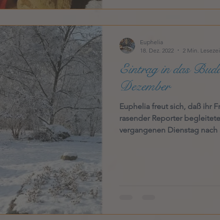
Euphelia
18. Dez. 2022
2 Min. Lesezei
Eintrag in das Budd
Dezember
Euphelia freut sich, daß ihr Fr
rasender Reporter begleitet
vergangenen Dienstag nach S
Papa Heinz, dem Akkordeons
und Torsten in Dessau auf d
Wodka. Die Verkostung war 
kein Ende, so daß es den be
wärmer wurde. Am 