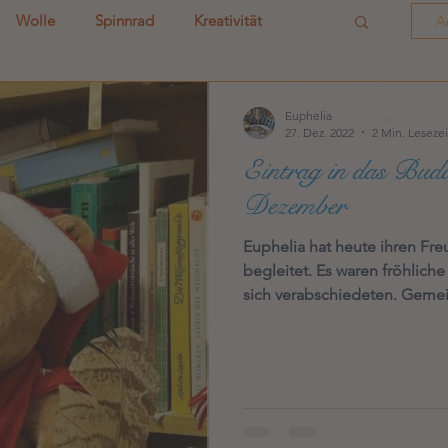
Wolle
Spinnrad
Kreativität
A
i4
i5
Euphelia
27. Dez. 2022
2 Min. Lesezei
Eintrag in das Bud
Dezember
Euphelia hat heute ihren Fre
begleitet. Es waren fröhliche Weihnachten, lobte sie ihn, als sie
sich verabschiedeten. Geme
an die wundervollen Advents
huscht über beider Gesicht,
der Tischtennisplatte denken
abgefahrenen Verrücktheiten,