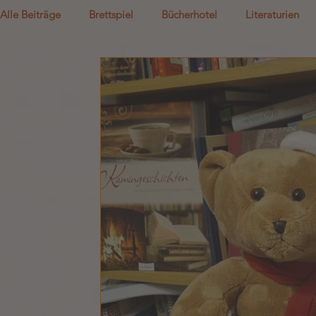
Alle Beiträge
Brettspiel
Bücherhotel
Literaturien
Gutshotel
Lädchen Lädi L.
i1
i2
i3