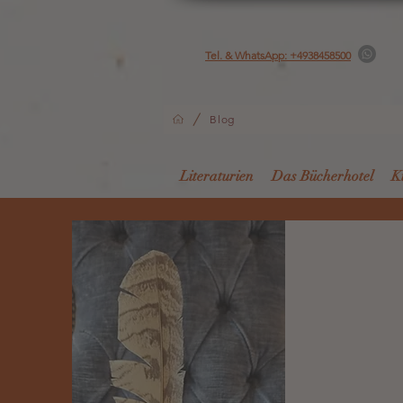
Tel. & WhatsApp: +4938458500
/
Blog
Literaturien
Das Bücherhotel
K