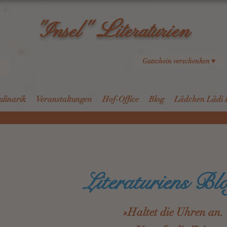
L
"Insel"
iteraturien
Gutschein verschenken ♥
ulinarik
Veranstaltungen
Hof-Office
Blog
Lädchen Lädi 
Literaturiens Bl
»Haltet die Uhren an.