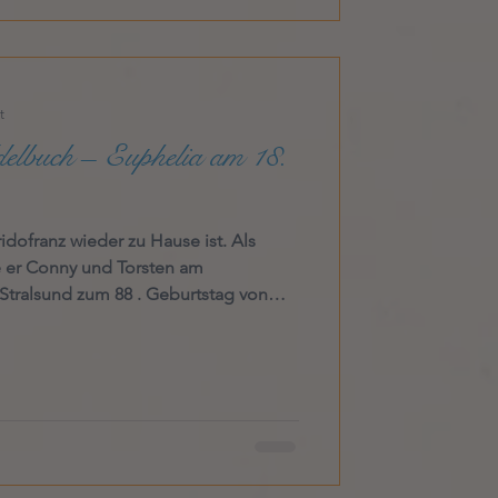
t
elbuch – Euphelia am 18.
idofranz wieder zu Hause ist. Als
e er Conny und Torsten am
tralsund zum 88 . Geburtstag von
pieler. Abends debattierten Conny
em Weihnachtsmarkt über finnischen
inhaltsreich, umfassend und nahm
iden um sie herum gefühlt immer
Mittwoch gratulierten beide Sohn Charly