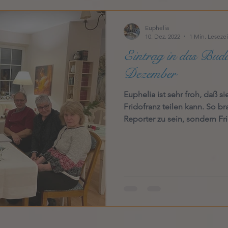
Euphelia
10. Dez. 2022
1 Min. Lesezei
Eintrag in das Budd
Dezember
Euphelia ist sehr froh, daß 
Fridofranz teilen kann. So br
Reporter zu sein, sondern Fr
und diktiert ihr in die Feder
Fest wahrlich Programm. Für 
friedlich, feinfühlig, fröhlich
ist jedoch froh, daß niemand 
FF zu verpassen. Fridof