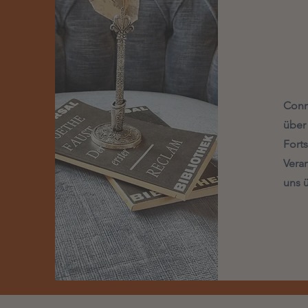
Conn
über
Fort
Vera
uns 