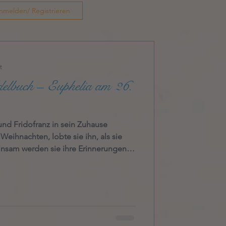
nmelden/ Registrieren
t
delbuch – Euphelia am 26.
und Fridofranz in sein Zuhause
insam werden sie ihre Erinnerungen
kalendertüren bewahren. Ein Lächeln
 wenn sie an den Riesenkalender auf
, ein großer Froschteich mit so vielen
 die die Gutshotelfamilie mit
täglichen Anweisungen anordneten. Ode