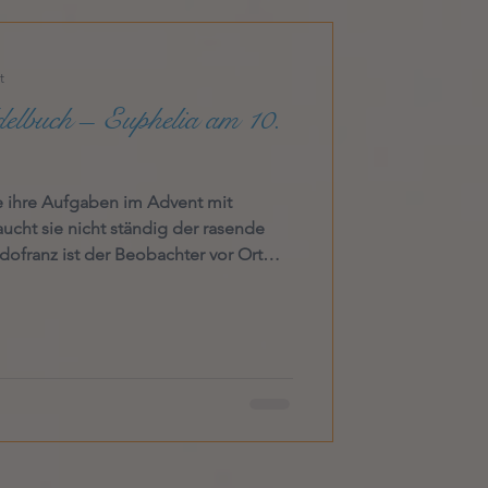
t
elbuch – Euphelia am 10.
sie ihre Aufgaben im Advent mit
aucht sie nicht ständig der rasende
idofranz ist der Beobachter vor Ort
. Seine beiden F sind für das Frohe
Euphelia ist er ein echter Freund,
 und familiär. Sie, die filigrane Feder,
auf die Idee kam, ihr in der Mitte ein