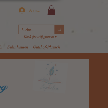
Anmelden
Koch (m/w/d) gesucht ♥
L.
Eulenhausen
Gutshof-Plausch
og