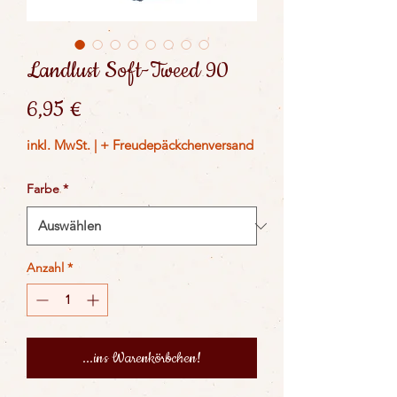
Landlust Soft-Tweed 90
Preis
6,95 €
inkl. MwSt.
|
+ Freudepäckchenversand
Farbe
*
Anzahl
*
...ins Warenkörbchen!