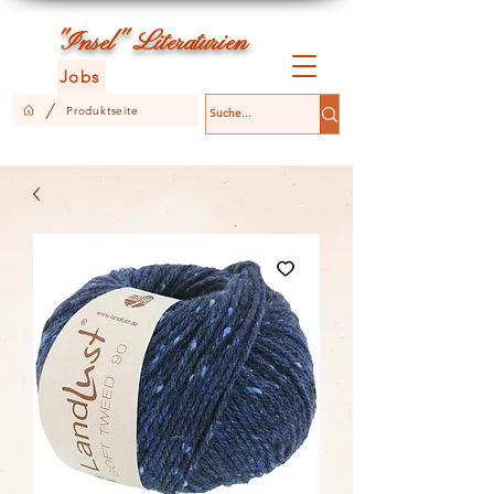
L
"Insel"
iteraturien
Jobs
/
Produktseite