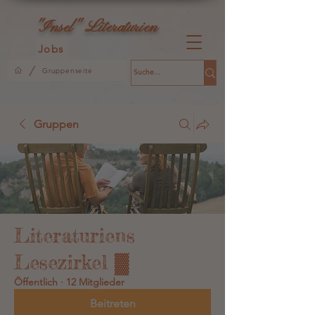
L
"Insel"
iteraturien
Jobs
/
Gruppenseite
Gruppen
Literaturiens
Lesezirkel ▓
Öffentlich
·
12 Mitglieder
Beitreten