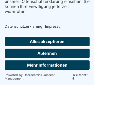
1
0
26
Escreva um comentário
Info
Entschuldigung, darf ich Deine Lektüre
kurz unterbrechen? Bi
...
Weiterlesen
Mitglieder
Maxi
Folgen
mayuri kathade
Folgen
Undine & Matthias Schüler
Folgen
Anke Regber
Folgen
Digital V
Folgen