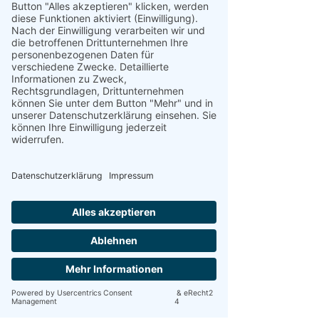
notiert werden, bleibt Euch überlassen. 
Heike macht den Anfang. Wir 
versuchen, Euch darüber auf dem 
Laufenden zu halten. ;-) Hier also 
Heikes erste Buch-Empfehlung aus der 
Farbenbibliothek. :-)
3
3
1
27
Write a comment...
Newest
yvonntje
Mar 05, 2024
Das ist eine sehr schöne Idee 
Like