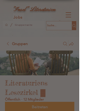
L
"Insel"
iteraturien
Jobs
/
Gruppenseite
Gruppen
Literaturiens
Lesezirkel ▓
Öffentlich
·
12 Mitglieder
Beitreten