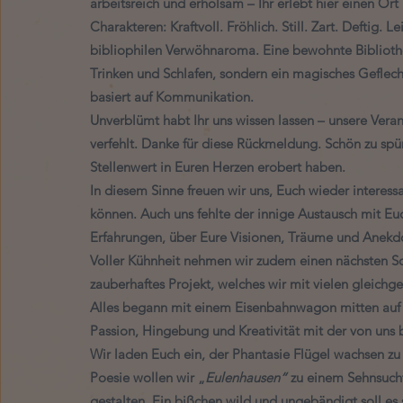
arbeitsreich und erholsam – Ihr erlebt hier einen Ort
Charakteren: Kraftvoll. Fröhlich. Still. Zart. Deftig.
bibliophilen Verwöhnaroma. Eine bewohnte Bibliothek
Trinken und Schlafen, sondern ein magisches Geflech
basiert auf Kommunikation. 
Unverblümt habt Ihr uns wissen lassen – unsere Veran
verfehlt. Danke für diese Rückmeldung. Schön zu sp
Stellenwert in Euren Herzen erobert haben. 
In diesem Sinne freuen wir uns, Euch wieder interess
können. Auch uns fehlte der innige Austausch mit E
Erfahrungen, über Eure Visionen, Träume und Anekd
Voller Kühnheit nehmen wir zudem einen nächsten Sch
zauberhaftes Projekt, welches wir mit vielen gleic
Alles begann mit einem Eisenbahnwagon mitten auf d
Passion, Hingebung und Kreativität mit der von uns b
Wir laden Euch ein, der Phantasie Flügel wachsen zu l
Poesie wollen wir „
Eulenhausen“
 zu einem Sehnsuch
gestalten. Ein bißchen wild und ungebändigt soll es s