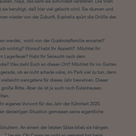
draußen. Naja, das kann sie zumindest verstehen. Die Welt 
sie beruhigt, daß hier viel gelacht wird. Sie räumen und 
umen wieder von der Zukunft. Euphelia spürt die Größe des 
en werdet,  wohl von der Gutshotelfamilie erwartet? 
uch wichtig? Worauf habt Ihr Appetit?  Möchtet Ihr 
m Lagerfeuer? Habt Ihr Sensucht nach dem 
cke? Was zieht Euch an diesen Ort? Möchtet Ihr im Garten 
erade, ob es nicht schade wäre, im Park viel zu tun, denn 
 vielleicht wenigstens für dieses Jahr bewahren. Dieser 
 große Bitte. Aber da ist ja auch noch Eulenhausen. 
ten. 
hr eigenes Vorwort für das Jahr der Kühnheit 2020. 
der derzeitigen Situation gemessen seine eigentliche 
chultern. An einem der letzten Sätze blieb sie hängen. 
…..“ las sie. Ob Conny es wohl so gemeint hat beim 