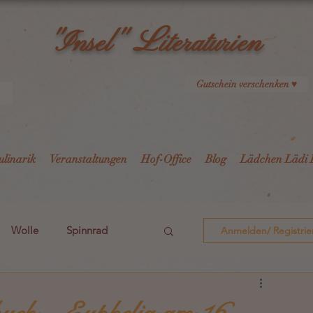
L
"Insel"
iteraturien
Gutschein verschenken ♥
ulinarik
Veranstaltungen
Hof-Office
Blog
Lädchen Lädi 
Wolle
Spinnrad
Anmelden/ Registrie
i2
i3
i4
i5
uch – Euphelia am 16.