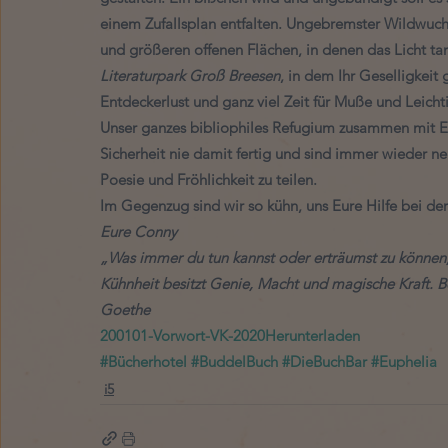
einem Zufallsplan entfalten. Ungebremster Wildwuc
und größeren offenen Flächen, in denen das Licht ta
Literaturpark Groß Breesen
, in dem Ihr Geselligkei
Entdeckerlust und ganz viel Zeit für Muße und Leic
Unser ganzes bibliophiles Refugium zusammen mit Euc
Sicherheit nie damit fertig und sind immer wieder ne
Poesie und Fröhlichkeit zu teilen. 
Im Gegenzug sind wir so kühn, uns Eure Hilfe bei de
Eure Conny
„Was immer du tun kannst oder erträumst zu können,
Kühnheit besitzt Genie, Macht und magische Kraft. Be
Goethe
200101-Vorwort-VK-2020
Herunterladen
#Bücherhotel
#BuddelBuch
#DieBuchBar
#Euphelia
i5