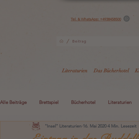
Tel. & WhatsApp: +4938458500
/
Beitrag
Literaturien
Das Bücherhotel
K
Alle Beiträge
Brettspiel
Bücherhotel
Literaturien
"Insel" Literaturien
16. Mai 2020
4 Min. Lesezeit
Kreativität
Gutshotel
Lädchen Lädi L.
i1
Eintrag in das Buddelb