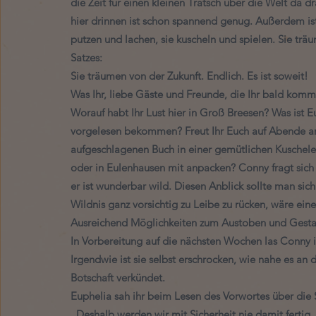
die Zeit für einen kleinen Tratsch über die Welt da 
hier drinnen ist schon spannend genug. Außerdem ist 
putzen und lachen, sie kuscheln und spielen. Sie trä
Satzes: 
Sie träumen von der Zukunft. Endlich. Es ist soweit! 
Was Ihr, liebe Gäste und Freunde, die Ihr bald komm
Worauf habt Ihr Lust hier in Groß Breesen? Was ist E
vorgelesen bekommen? Freut Ihr Euch auf Abende a
aufgeschlagenen Buch in einer gemütlichen Kuschele
oder in Eulenhausen mit anpacken? Conny fragt sich g
er ist wunderbar wild. Diesen Anblick sollte man sich
Wildnis ganz vorsichtig zu Leibe zu rücken, wäre eine
Ausreichend Möglichkeiten zum Austoben und Gestal
In Vorbereitung auf die nächsten Wochen las Conny i
Irgendwie ist sie selbst erschrocken, wie nahe es an 
Botschaft verkündet. 
Euphelia sah ihr beim Lesen des Vorwortes über die S
„Deshalb werden wir mit Sicherheit nie damit fertig