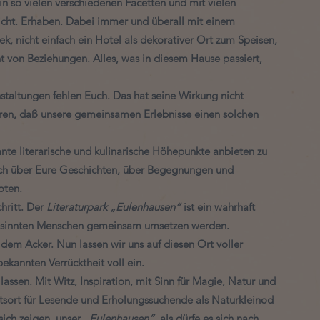
 in so vielen verschiedenen Facetten und mit vielen 
 Leicht. Erhaben. Dabei immer und überall mit einem 
, nicht einfach ein Hotel als dekorativer Ort zum Speisen, 
t von Beziehungen. Alles, was in diesem Hause passiert, 
staltungen fehlen Euch. Das hat seine Wirkung nicht 
üren, daß unsere gemeinsamen Erlebnisse einen solchen 
ante literarische und kulinarische Höhepunkte anbieten zu 
uch über Eure Geschichten, über Begegnungen und 
oten. 
ritt. Der 
Literaturpark „Eulenhausen“
 ist ein wahrhaft 
hgesinnten Menschen gemeinsam umsetzen werden.   
em Acker. Nun lassen wir uns auf diesen Ort voller 
ekannten Verrücktheit voll ein. 
assen. Mit Witz, Inspiration, mit Sinn für Magie, Natur und 
tsort für Lesende und Erholungssuchende als Naturkleinod 
ich zeigen, unser 
„Eulenhausen“
, als dürfe es sich nach 