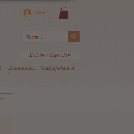
Anmelden
Koch (m/w/d) gesucht ♥
L.
Eulenhausen
Gutshof-Plausch
ren